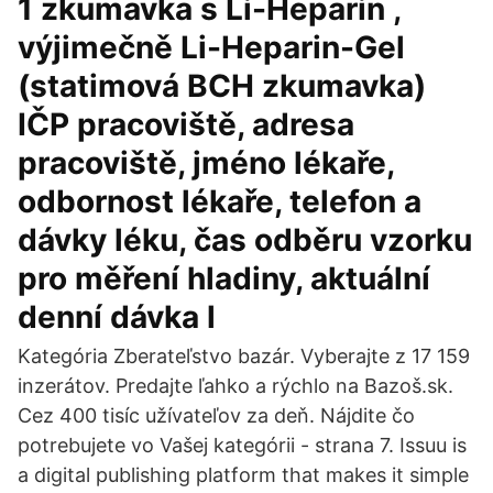
1 zkumavka s Li-Heparin ,
výjimečně Li-Heparin-Gel
(statimová BCH zkumavka)
IČP pracoviště, adresa
pracoviště, jméno lékaře,
odbornost lékaře, telefon a
dávky léku, čas odběru vzorku
pro měření hladiny, aktuální
denní dávka l
Kategória Zberateľstvo bazár. Vyberajte z 17 159
inzerátov. Predajte ľahko a rýchlo na Bazoš.sk.
Cez 400 tisíc užívateľov za deň. Nájdite čo
potrebujete vo Vašej kategórii - strana 7. Issuu is
a digital publishing platform that makes it simple