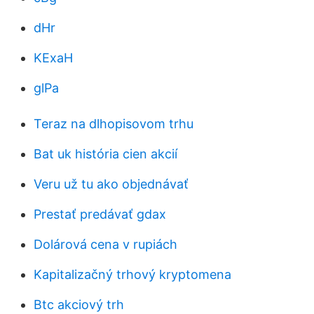
dHr
KExaH
glPa
Teraz na dlhopisovom trhu
Bat uk história cien akcií
Veru už tu ako objednávať
Prestať predávať gdax
Dolárová cena v rupiách
Kapitalizačný trhový kryptomena
Btc akciový trh