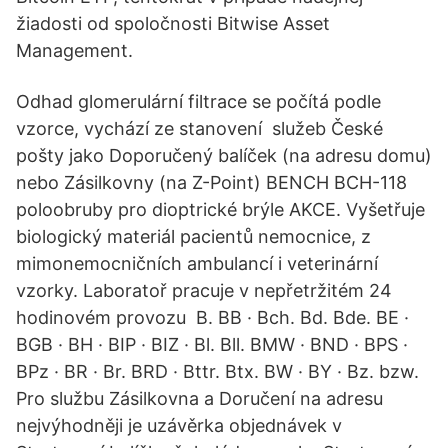
žiadosti od spoločnosti Bitwise Asset
Management.
Odhad glomerulární filtrace se počítá podle
vzorce, vychází ze stanovení služeb České
pošty jako Doporučený balíček (na adresu domu)
nebo Zásilkovny (na Z-Point) BENCH BCH-118
poloobruby pro dioptrické brýle AKCE. Vyšetřuje
biologický materiál pacientů nemocnice, z
mimonemocničních ambulancí i veterinární
vzorky. Laboratoř pracuje v nepřetržitém 24
hodinovém provozu B. BB · Bch. Bd. Bde. BE ·
BGB · BH · BIP · BIZ · Bl. Bll. BMW · BND · BPS ·
BPz · BR · Br. BRD · Bttr. Btx. BW · BY · Bz. bzw.
Pro službu Zásilkovna a Doručení na adresu
nejvýhodněji je uzávěrka objednávek v