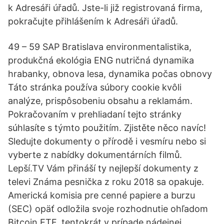
k Adresáři úřadů. Jste-li již registrovaná firma,
pokračujte přihlášením k Adresáři úřadů.
49 – 59 SAP Bratislava environmentalistika,
produkčná ekológia ENG nutričná dynamika
hrabanky, obnova lesa, dynamika počas obnovy
Táto stránka používa súbory cookie kvôli
analýze, prispôsobeniu obsahu a reklamám.
Pokračovaním v prehliadaní tejto stránky
súhlasíte s týmto použitím. Zjistěte něco navíc!
Sledujte dokumenty o přírodě i vesmíru nebo si
vyberte z nabídky dokumentárních filmů.
Lepší.TV Vám přináší ty nejlepší dokumenty z
televi Známa pesnička z roku 2018 sa opakuje.
Americká komisia pre cenné papiere a burzu
(SEC) opäť odložila svoje rozhodnutie ohľadom
Bitcoin ETF, tentokrát v prípade nádejnej