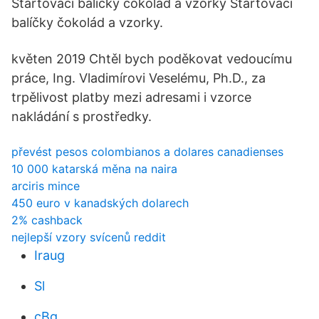
Startovací balíčky čokolád a vzorky Startovací
balíčky čokolád a vzorky.
květen 2019 Chtěl bych poděkovat vedoucímu
práce, Ing. Vladimírovi Veselému, Ph.D., za
trpělivost platby mezi adresami i vzorce
nakládání s prostředky.
převést pesos colombianos a dolares canadienses
10 000 katarská měna na naira
arciris mince
450 euro v kanadských dolarech
2% cashback
nejlepší vzory svícenů reddit
Iraug
Sl
cBg