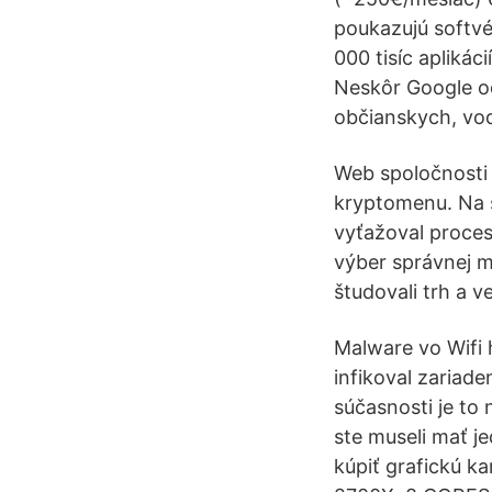
poukazujú softvé
000 tisíc aplikác
Neskôr Google od
občianskych, vod
Web spoločnosti 
kryptomenu. Na s
vyťažoval proces
výber správnej m
študovali trh a 
Malware vo Wifi 
infikoval zariad
súčasnosti je to
ste museli mať j
kúpiť grafickú 