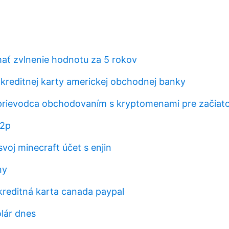
ať zvlnenie hodnotu za 5 rokov
kreditnej karty americkej obchodnej banky
prievodca obchodovaním s kryptomenami pre začiat
p2p
svoj minecraft účet s enjin
ny
kreditná karta canada paypal
olár dnes