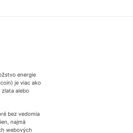
žstvo energie
coin) je viac ako
 zlata alebo
oré bez vedomia
ien, najmä
kých webových