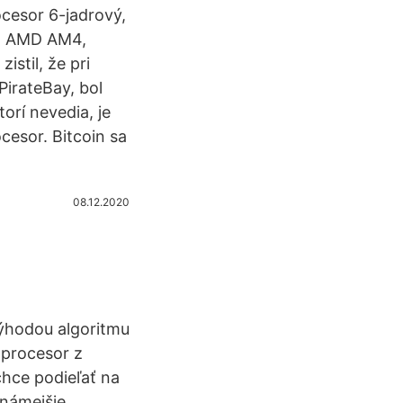
cesor 6-jadrový,
et AMD AM4,
istil, že pri
PirateBay, bol
orí nevedia, je
esor. Bitcoin sa
08.12.2020
ýhodou algoritmu
 procesor z
chce podieľať na
známejšie