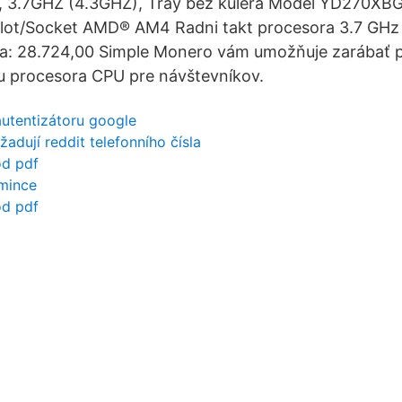
, 3.7GHZ (4.3GHZ), Tray bez kulera Model YD270X
lot/Socket AMD® AM4 Radni takt procesora 3.7 GHz
na: 28.724,00 Simple Monero vám umožňuje zarábať 
procesora CPU pre návštevníkov.
autentizátoru google
žadují reddit telefonního čísla
od pdf
mince
od pdf