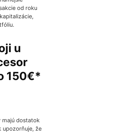
sakcie od roku
apitalizácie,
fóliu.
ji u
ocesor
o 150€*
y majú dostatok
ak upozorňuje, že