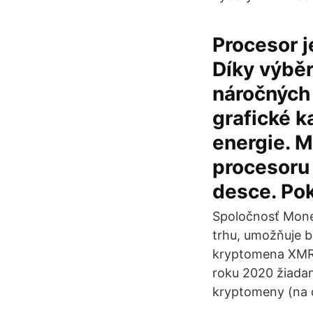
Procesor 
Díky výbě
náročných
grafické k
energie. M
procesoru 
desce. Po
Spoločnosť Mone
trhu, umožňuje b
kryptomena XMR r
roku 2020 žiadan
kryptomeny (na c