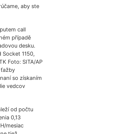
rúčame, aby ste
 putem call
čném případě
ladovou desku.
d Socket 1150,
ČTK Foto: SITA/AP
 ťažby
vnaní so získaním
die vedcov
leží od počtu
nia 0,13
TH/mesiac
ne tiež