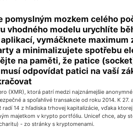
je pomyslným mozkem celého poč
ru vhodného modelu urychlíte bě
 aplikací, vymáčknete maximum z
arty a minimalizujete spotřebu el
ějte na paměti, že patice (socket
musí odpovídat patici na vaší zá
kračovat
ro (XMR), ktorá patrí medzi najznámejšie anonymn
ezpečné a spoľahlivé transakcie od roku 2014. K 27. 
adí 14 z hľadiska trhovej kapitalizácie, vďaka ktore
ým majetkom v krypto portfóliu. Unicef chce, aby ste
haritu) - zo stránky s kryptomenami.