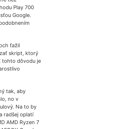
chodu Play 700
osťou Google.
napodobnením
ch ťažil
ať skript, ktorý
 tohto dôvodu je
rostlivo
ný tak, aby
lo, no v
ulový. Na to by
 radšej oplatí
AMD AMD Ryzen 7