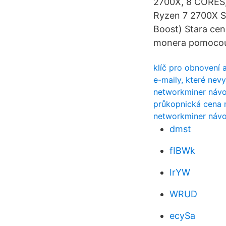
2700X, 8 CORES
Ryzen 7 2700X S
Boost) Stara ce
monera pomocou 
klíč pro obnovení 
e-maily, které nevy
networkminer náv
průkopnická cena 
networkminer náv
dmst
fIBWk
IrYW
WRUD
ecySa