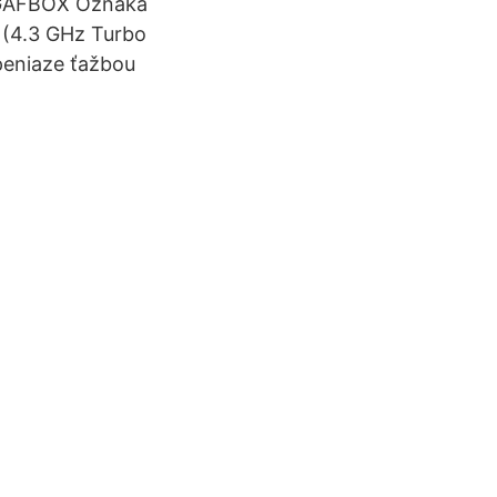
BGAFBOX Oznaka
 (4.3 GHz Turbo
peniaze ťažbou