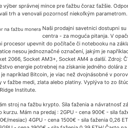
e výber správnej mince pre ťažbu čoraz ťažšie. Odpo
ovali trh a venovali pozornosť niekoľkým parametrom.
Naši prodajni savetnici dostupni su
centra - za moguća pitanja. V opa
 procesor upevnit do počítače či notebooku na zák
atice nesou jednoznačné označení, jakým je napříkla
ket 2066, Socket AM3+, Socket AM4 a další. Zdroj: 
ožstvo energie potrebnej na získanie jedného dolára z
je napríklad Bitcoin, je viac než dvojnásobné v poro
 v ťažbe medi, zlata alebo platiny. Vyplýva to zo štú
idge Institute.
m stroj na ťažbu krypto. Sila ťaženia a návratnosť zá
 kurzu. Mám na predaj : 2GPU - cena 900€ - sila ťaže
0€/mesiac) 4GPU - cena 1500€ - sila ťaženia 0,26 E
GPU - cena 1900€ - sila ťaženia 0,39 ETH/ Často na 