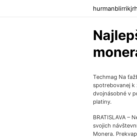
hurmanblirrikj
Najlep
moner
Techmag Na ťažb
spotrebovanej k 
dvojnásobné v po
platiny.
BRATISLAVA – Ne
svojich návštevn
Monera. Prekvapi