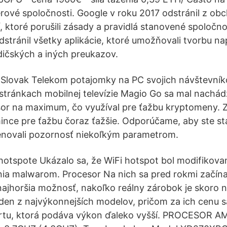
rové spoločnosti. Google v roku 2017 odstránil z ob
ií, ktoré porušili zásady a pravidlá stanovené spoločn
stránil všetky aplikácie, ktoré umožňovali tvorbu 
ičských a iných preukazov.
Slovak Telekom potajomky na PC svojich návštevníko
tránkach mobilnej televízie Magio Go sa mal nachádz
or na maximum, čo využíval pre ťažbu kryptomeny. Z
ince pre ťažbu čoraz ťažšie. Odporúčame, aby ste sta
venovali pozornosť niekoľkým parametrom.
hotspote Ukázalo sa, že WiFi hotspot bol modifikova
enia malwarom. Procesor Na nich sa pred rokmi začína
 najhoršia možnosť, nakoľko reálny zárobok je skoro n
eden z najvýkonnejších modelov, pričom za ich cenu sa
kartu, ktorá podáva výkon ďaleko vyšší. PROCESOR 