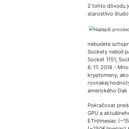
Z tohto dôvodu j
starostlivo štud
nebudete schopni
Sockety neboli p
Socket 1151, Soc
6. 11. 2018 - Mn
kryptomeny, ako 
rovnakej hodnoty
amerického Oak R
Pokračovat predá
GPU a aktuálneho
ETH/mesiac (~15
(~250€/mesiac) 6