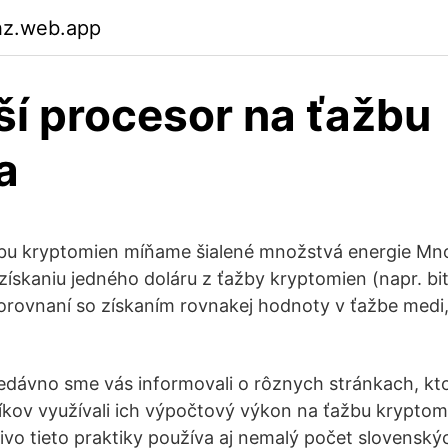
rhz.web.app
ší procesor na ťažbu
a
u kryptomien míňame šialené množstvá energie Mno
získaniu jedného doláru z ťažby kryptomien (napr. bit
rovnaní so získaním rovnakej hodnoty v ťažbe medi,
dávno sme vás informovali o rôznych stránkach, kt
íkov využívali ich výpočtový výkon na ťažbu kryptom
vo tieto praktiky používa aj nemalý počet slovens