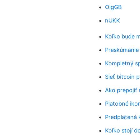
OigGB
nUKK
Koľko bude m
Preskúmanie 
Kompletný s
Sieť bitcoin 
Ako prepojiť 
Platobné iko
Predplatená 
Koľko stojí d