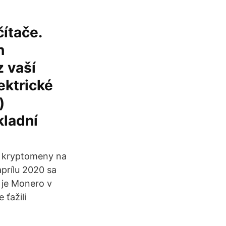
ítače.
h
 vaší
ektrické
)
kladní
é kryptomeny na
aprílu 2020 sa
j je Monero v
 ťažili