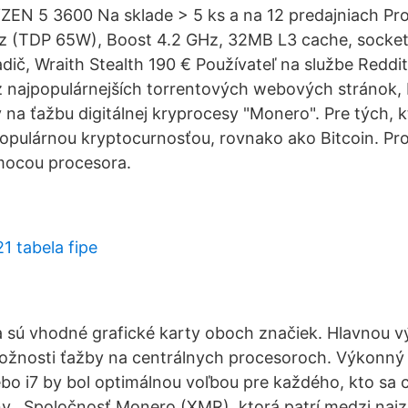
EN 5 3600 Na sklade > 5 ks a na 12 predajniach Pro
Hz (TDP 65W), Boost 4.2 GHz, 32MB L3 cache, sock
dič, Wraith Stealth 190 € Používateľ na službe Reddit z
z najpopulárnejších torrentových webových stránok, 
na ťažbu digitálnej kryprocesy "Monero". Pre tých, kt
pulárnou kryptocurnosťou, rovnako ako Bitcoin. Proc
mocou procesora.
1 tabela fipe
 sú vhodné grafické karty oboch značiek. Hlavnou v
ožnosti ťažby na centrálnych procesoroch. Výkonný
lebo i7 by bol optimálnou voľbou pre každého, kto sa 
.. Spoločnosť Monero (XMR), ktorá patrí medzi naj