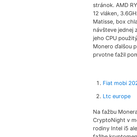
stránok. AMD RYZ
12 vláken, 3.6G
Matisse, box chla
návšteve jednej 
jeho CPU použitý 
Monero ďalšou po
prvotne ťažil po
Fiat mobi 202
Ltc europe
Na ťažbu Monera
CryptoNight v m
rodiny Intel i5 a
ťažbe kryptomeny