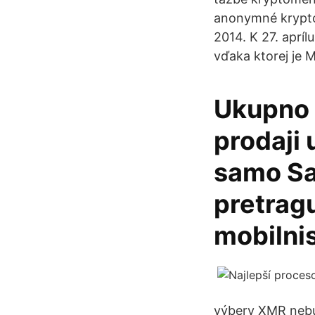
anonymné krypto
2014. K 27. apríl
vďaka ktorej je 
Ukupno 1
prodaji 
samo Sa
pretragu
mobilni
výbery XMR neb