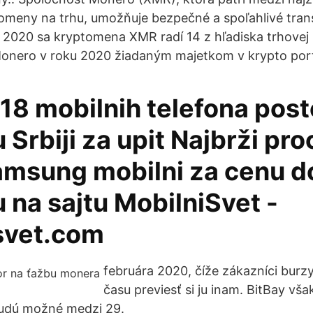
meny na trhu, umožňuje bezpečné a spoľahlivé tran
u 2020 sa kryptomena XMR radí 14 z hľadiska trhovej k
Monero v roku 2020 žiadaným majetkom v krypto port
8 mobilnih telefona posto
u Srbiji za upit Najbrži pr
msung mobilni za cenu d
 na sajtu MobilniSvet -
svet.com
februára 2020, číže zákazníci burz
času previesť si ju inam. BitBay vš
udú možné medzi 29.