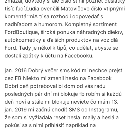
zmazal, dovtedy si ale číslo stihli pozrieť desiatky
tisíc ľudí.Ľudia ovenčili Matovičovo číslo vtipnými
komentármiA tí sa rozhodli odpovedať s
nadhľadom a humorom. Kompletný sortiment
FordBoutique, široká ponuka náhradných dielov,
autokozmetiky a ďalších produktov na vozidlá
Ford. Tady je několik tipů, co udělat, abyste se
dostali zpátky k účtu na Facebooku.
jan. 2016 Dobrý večer sms kód mi nechce prejsť
cez FB Niekto mi zmenil heslo na Facebook
Dobrí deň potreboval bi dom od vás radu
posledných pár dní mi blokuje fb robím si každú
deň noví a stále mi blokuje neviete čo mám 13.
jan. 2019 mi začnú chodiť SMS od Instagramu,
že som si vyžiadala reset hesla. maily a heslá a
pokúsi sa s nimi prihlásiť napríklad na