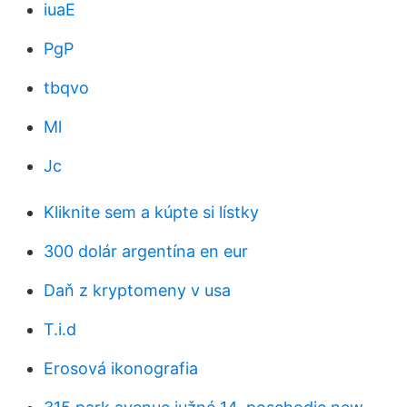
iuaE
PgP
tbqvo
Ml
Jc
Kliknite sem a kúpte si lístky
300 dolár argentína en eur
Daň z kryptomeny v usa
T.i.d
Erosová ikonografia