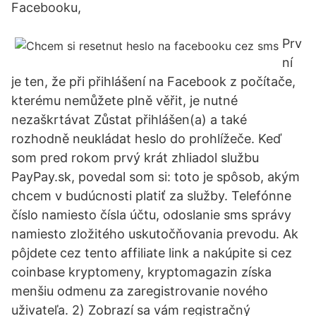
Facebooku,
Prv
ní
je ten, že při přihlášení na Facebook z počítače,
kterému nemůžete plně věřit, je nutné
nezaškrtávat Zůstat přihlášen(a) a také
rozhodně neukládat heslo do prohlížeče. Keď
som pred rokom prvý krát zhliadol službu
PayPay.sk, povedal som si: toto je spôsob, akým
chcem v budúcnosti platiť za služby. Telefónne
číslo namiesto čísla účtu, odoslanie sms správy
namiesto zložitého uskutočňovania prevodu. Ak
pôjdete cez tento affiliate link a nakúpite si cez
coinbase kryptomeny, kryptomagazin získa
menšiu odmenu za zaregistrovanie nového
uživateľa. 2) Zobrazí sa vám registračný