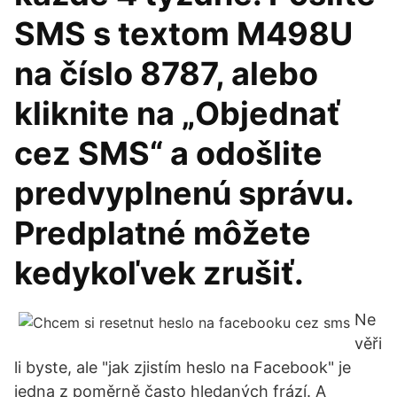
SMS s textom M498U
na číslo 8787, alebo
kliknite na „Objednať
cez SMS“ a odošlite
predvyplnenú správu.
Predplatné môžete
kedykoľvek zrušiť.
Ne
věři
li byste, ale "jak zjistím heslo na Facebook" je
jedna z poměrně často hledaných frází. A