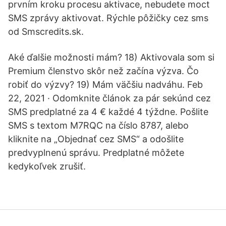
prvním kroku procesu aktivace, nebudete moct
SMS zprávy aktivovat. Rýchle pôžičky cez sms
od Smscredits.sk.
Aké ďalšie možnosti mám? 18) Aktivovala som si
Premium členstvo skôr než začína výzva. Čo
robiť do výzvy? 19) Mám väčšiu nadváhu. Feb
22, 2021 · Odomknite článok za pár sekúnd cez
SMS predplatné za 4 € každé 4 týždne. Pošlite
SMS s textom M7RQC na číslo 8787, alebo
kliknite na „Objednať cez SMS“ a odošlite
predvyplnenú správu. Predplatné môžete
kedykoľvek zrušiť.