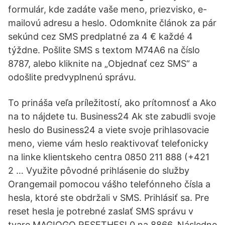
formulár, kde zadáte vaše meno, priezvisko, e-
mailovú adresu a heslo. Odomknite článok za pár
sekúnd cez SMS predplatné za 4 € každé 4
týždne. Pošlite SMS s textom M74A6 na číslo
8787, alebo kliknite na „Objednať cez SMS“ a
odošlite predvyplnenú správu.
To prináša veľa príležitostí, ako prítomnosť a Ako
na to nájdete tu. Business24 Ak ste zabudli svoje
heslo do Business24 a viete svoje prihlasovacie
meno, vieme vám heslo reaktivovať telefonicky
na linke klientskeho centra 0850 211 888 (+421
2 … Využite pôvodné prihlásenie do služby
Orangemail pomocou vášho telefónneho čísla a
hesla, ktoré ste obdržali v SMS. Prihlásiť sa. Pre
reset hesla je potrebné zaslať SMS správu v
tvare MAGIOGO RESETHESL0 na 8866. Následne