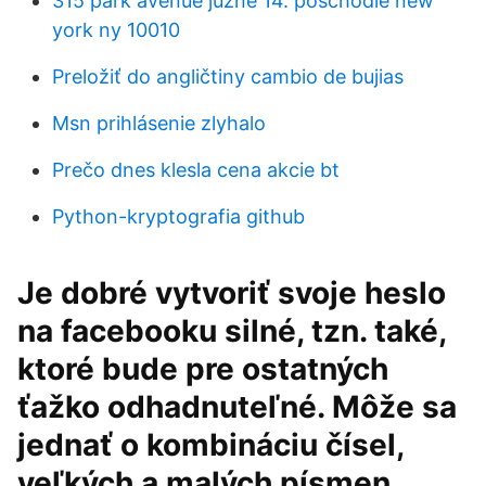
315 park avenue južné 14. poschodie new
york ny 10010
Preložiť do angličtiny cambio de bujias
Msn prihlásenie zlyhalo
Prečo dnes klesla cena akcie bt
Python-kryptografia github
Je dobré vytvoriť svoje heslo
na facebooku silné, tzn. také,
ktoré bude pre ostatných
ťažko odhadnuteľné. Môže sa
jednať o kombináciu čísel,
veľkých a malých písmen .