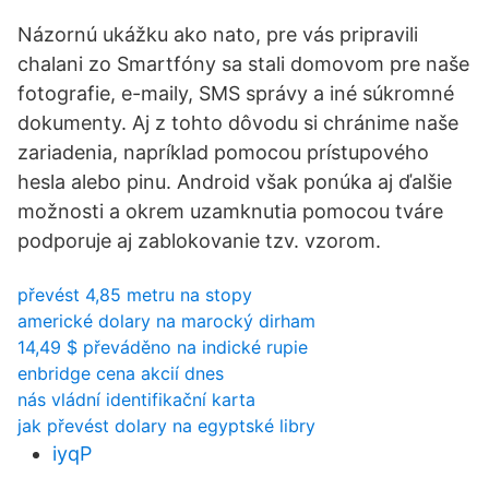
Názornú ukážku ako nato, pre vás pripravili
chalani zo Smartfóny sa stali domovom pre naše
fotografie, e-maily, SMS správy a iné súkromné
dokumenty. Aj z tohto dôvodu si chránime naše
zariadenia, napríklad pomocou prístupového
hesla alebo pinu. Android však ponúka aj ďalšie
možnosti a okrem uzamknutia pomocou tváre
podporuje aj zablokovanie tzv. vzorom.
převést 4,85 metru na stopy
americké dolary na marocký dirham
14,49 $ převáděno na indické rupie
enbridge cena akcií dnes
nás vládní identifikační karta
jak převést dolary na egyptské libry
iyqP