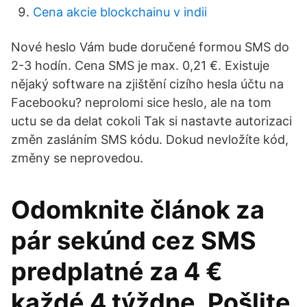
Cena akcie blockchainu v indii
Nové heslo Vám bude doručené formou SMS do
2-3 hodín. Cena SMS je max. 0,21 €. Existuje
nějaký software na zjištění cizího hesla účtu na
Facebooku? neprolomi sice heslo, ale na tom
uctu se da delat cokoli Tak si nastavte autorizaci
změn zasláním SMS kódu. Dokud nevložíte kód,
změny se neprovedou.
Odomknite článok za
pár sekúnd cez SMS
predplatné za 4 €
každé 4 týždne. Pošlite